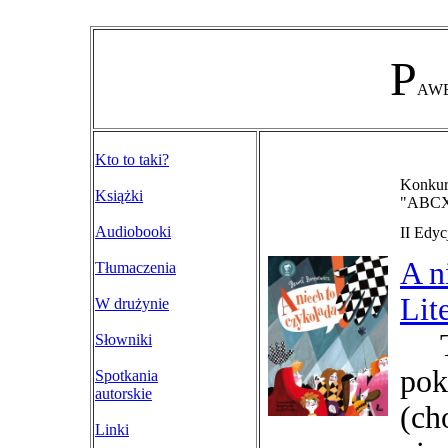
P
AW
Kto to taki?
Konkurs
Książki
"ABCXX
Audiobooki
II Edyc
A n
Tłumaczenia
Lit
W drużynie
Ta 
Słowniki
pok
Spotkania
autorskie
(ch
Linki