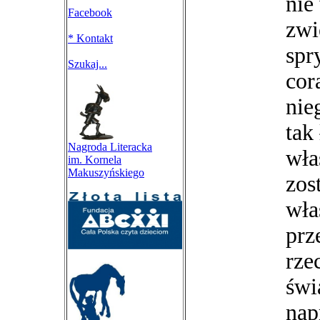
nie
Facebook
zwi
*
Kontakt
spr
Szukaj...
cor
nie
tak
Nagroda Literacka
wła
im. Kornela
Makuszyńskiego
zos
wła
prz
rze
świ
nap