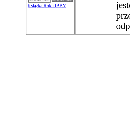
jes
Książka Roku IBBY
prz
odp