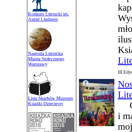
kap
Konkurs Literacki im.
Wyś
Astrid Lindgren
mło
ilu
Ksi
Nagroda Literacka
Lit
Miasta Stołecznego
Warszawy
III Edy
No
Lit
Lista Skarbów Muzeum
O m
Książki Dziecięcej
i m
moj